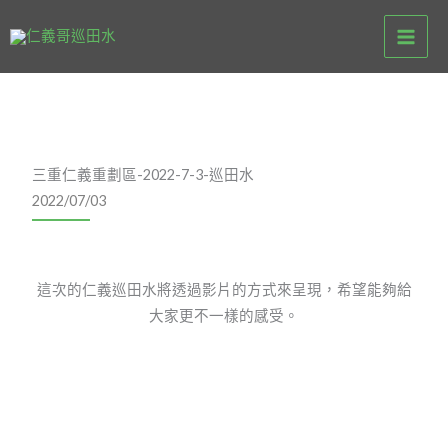
跳
至
主
要
內
容
三重仁義重劃區-2022-7-3-巡田水
2022/07/03
這次的仁義巡田水將透過影片的方式來呈現，希望能夠給
大家更不一樣的感受。