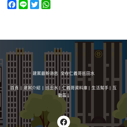
F
Li
T
W
ac
n
w
h
e
e
itt
at
b
er
s
o
A
o
p
k
p
建案最新消息 全在仁義哥巡田水
首頁
|
建案介紹
|
巡田水
|
仁義哥資料庫
|
生活幫手
|
互
動區 |