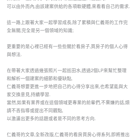
可以由外而內,由該建案供給的各項軟硬體,來看看自己的需求.
這一路上跟著大家一起學習成長,除了累積與仁義哥的工作完
全無關,完全是另一個領域的知識;
更重要的是心裡已經有一些些關於看房子,買房子的個人心得
與想法.
在帶著大家透過幾張照片一起巡田水,透過2個LP來幫忙整理
和解析一個建案的細節和優缺點,
仁義哥想要更進一步地把自己的心得分享出來,也希望能與大
家交換意見,持續學習.
當然,如果有業界或在這個領域更專業的前輩們,不棄嫌的話,煩
請不吝指導或提出不同觀點,
以激盪出更多的話題或者是不同的思考方向.
仁義哥的文章,全新改版,仁義哥的看房買房心得系列,即將推出