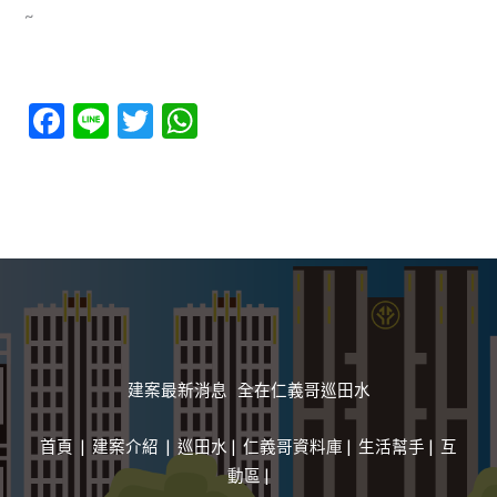
~
F
Li
T
W
ac
n
w
h
e
e
itt
at
b
er
s
o
A
o
p
k
p
建案最新消息 全在仁義哥巡田水
首頁
|
建案介紹
|
巡田水
|
仁義哥資料庫
|
生活幫手
|
互
動區 |