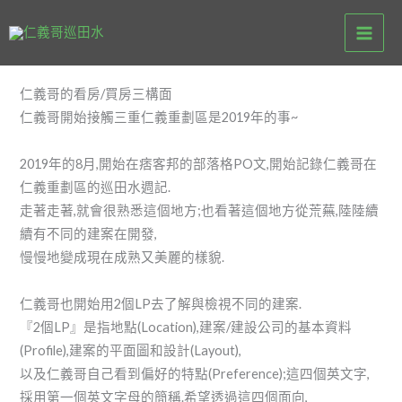
跳
至
主
要
仁義哥的看房/買房三構面
內
仁義哥開始接觸三重仁義重劃區是2019年的事~
容
2019年的8月,開始在痞客邦的部落格PO文,開始記錄仁義哥在
仁義重劃區的巡田水週記.
走著走著,就會很熟悉這個地方;也看著這個地方從荒蕪,陸陸續
續有不同的建案在開發,
慢慢地變成現在成熟又美麗的樣貌.
仁義哥也開始用2個LP去了解與檢視不同的建案.
『2個LP』是指地點(Location),建案/建設公司的基本資料
(Profile),建案的平面圖和設計(Layout),
以及仁義哥自己看到偏好的特點(Preference);這四個英文字,
採用第一個英文字母的簡稱.希望透過這四個面向,