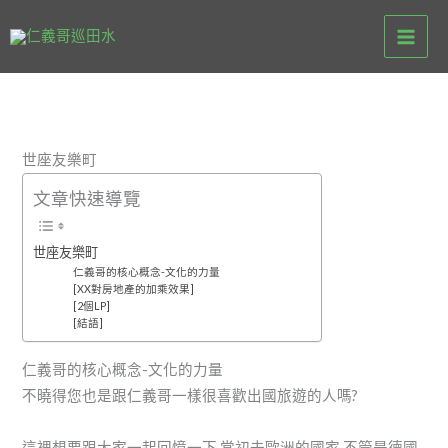
跳
至
主
要
內
容
世座友樂町
文章快速導覽
世座友樂町
仁義哥的核心概念-文化的力量
[XX對房地產的加乘效果]
[2個LP]
[結語]
仁義哥的核心概念-文化的力量
不曉得您也是跟仁義哥一樣很喜歡出國旅遊的人嗎?
這裡想要跟大家一起回憶一下,當初去歐洲的國家,不管是德國,