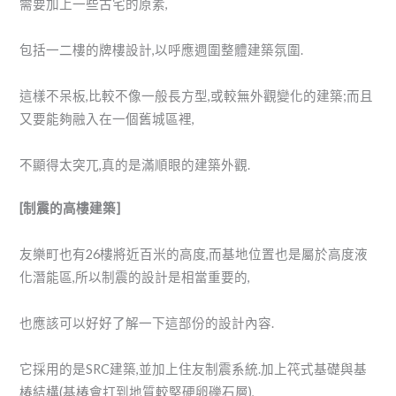
需要加上一些古宅的原素,
包括一二樓的牌樓設計,以呼應週圍整體建築氛圍.
這樣不呆板,比較不像一般長方型,或較無外觀變化的建築;而且
又要能夠融入在一個舊城區裡,
不顯得太突兀,真的是滿順眼的建築外觀.
[制震的高樓建築]
友樂町也有26樓將近百米的高度,而基地位置也是屬於高度液
化潛能區,所以制震的設計是相當重要的,
也應該可以好好了解一下這部份的設計內容.
它採用的是SRC建築,並加上住友制震系統.加上笩式基礎與基
椿結構(基椿會打到地質較堅硬卵礫石層),