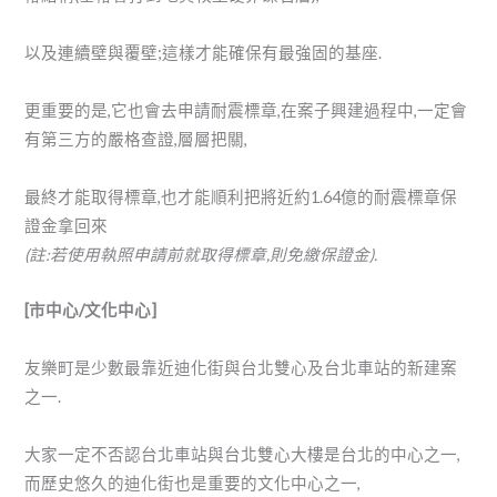
以及連續壁與覆壁;這樣才能確保有最強固的基座.
更重要的是,它也會去申請耐震標章,在案子興建過程中,一定會
有第三方的嚴格查證,層層把關,
最終才能取得標章,也才能順利把將近約1.64億的耐震標章保
證金拿回來
(註:若使用執照申請前就取得標章,則免繳保證金).
[市中心/文化中心]
友樂町是少數最靠近迪化街與台北雙心及台北車站的新建案
之一.
大家一定不否認台北車站與台北雙心大樓是台北的中心之一,
而歷史悠久的迪化街也是重要的文化中心之一,