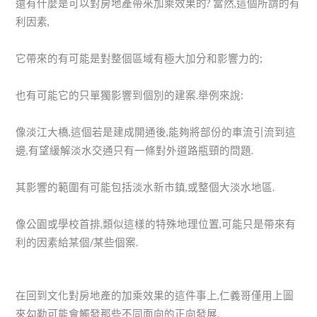
還有什麼是可以對房地產帶來加乘效果的? 當然,這個所謂的有
利因素,
它帶來的有可能是對整個區域有極大加分和影響力的;
也有可能它的只單獨影響到個別的建案.舉例來說:
像淡江大橋,這個若是建成開通後,能夠將部份的車流引流到這
邊,有望緩解淡水交通只有一條對外道路瓶頸的問題.
其影響的範圍有可能包括淡水新市鎮,或整個大淡水地區.
像公園或學校首排,類似這樣的特殊地理位置,可能只是帶來有
利的因素給某個/某些個案.
在回到文化對房地產的加乘效果的這件事上,仁義哥僅用上圖
來勾勒可能會觸發那些不同面向的正向發展.