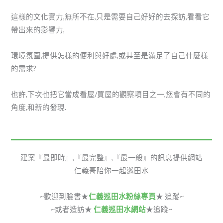
這樣的文化實力,無所不在,只是需要自己好好的去探訪,看看它
帶出來的影響力,
環境氛圍,提供怎樣的便利與好處,或甚至是滿足了自己什麼樣
的需求?
也許,下次也把它當成看屋/買屋的觀察項目之一,您會有不同的
角度,和新的發現.
建案『最即時』,『最完整』,『最一般』的訊息提供網站
仁義哥陪你一起巡田水
~歡迎到臉書★
仁義巡田水粉絲專頁
★ 追蹤~
~或者造訪★
仁義巡田水網站
★追蹤~