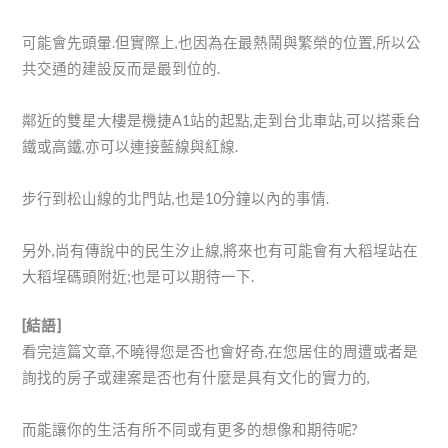
可能會先頭暈.但實際上,也因為在最熱鬧與繁榮的位置,所以公
共交通的建設反而是最到位的.
鄰近的雙星大樓是機捷A1站的起點,走到台北車站,可以搭乘台
鐵或高鐵,亦可以連接藍線與紅線.
步行到松山線的北門站,也是10分鐘以內的事情.
另外,尚有傳說中的民生汐止線,將來也有可能會有大稻埕站在
大稻埕碼頭附近;也是可以期待一下.
[結語]
看完這篇文章,不曉得您是否也會好奇,在您居住的周遭或者是
詢找的房子或建案是否也有什麼是具有文化的實力的,
而能讓你的生活有所不同或有更多的想像和期待呢?