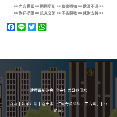
== 內容豐富 == 週週更新 == 臉書通知 == 點滴不漏 ==
== 歡迎提問 == 訊息交流 == 不吝賜教 == 感謝支持 ==
F
Li
T
W
ac
n
w
h
e
e
itt
at
b
er
s
o
A
o
p
k
p
建案最新消息 全在仁義哥巡田水
首頁
|
建案介紹
|
巡田水
|
仁義哥資料庫
|
生活幫手
|
互
動區 |