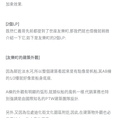
加乘效果.
[2個LP]
既然仁義哥先前都提到了世座友樂町,那我們就也借機就稍微
介紹一下它,如下是友樂町的2個LP:
[友樂町的建築外觀]
因為鄰近淡水河,所以整個建築看起來是有點像是帆船,其AB棟
的1/2樓就好像是船身底座,
A棟的外觀有明顯的弧形,就類似船的風帆一樣.代銷業務也特
別強調是由國際知名的PTW建築團隊設計.
另外,又因為位處迪化街文化園區附近,因此,在建築物外觀也必