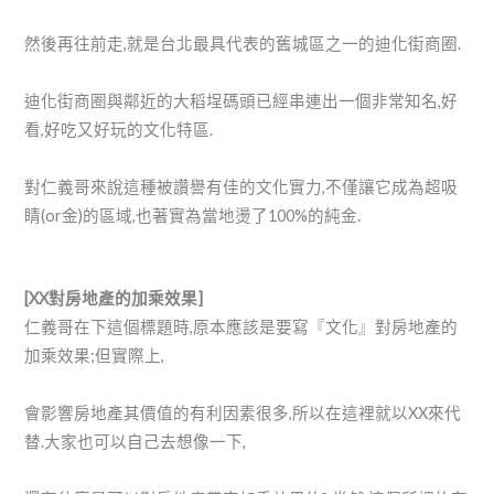
然後再往前走,就是台北最具代表的舊城區之一的迪化街商圈.
迪化街商圈與鄰近的大稻埕碼頭已經串連出一個非常知名,好
看,好吃又好玩的文化特區.
對仁義哥來說這種被讚譽有佳的文化實力,不僅讓它成為超吸
睛(or金)的區域,也著實為當地燙了100%的純金.
[XX
對房地產的加乘效果
]
仁義哥在下這個標題時,原本應該是要寫『文化』對房地產的
加乘效果;但實際上,
會影響房地產其價值的有利因素很多,所以在這裡就以XX來代
替.大家也可以自己去想像一下,