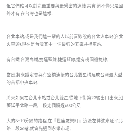
但它們確可以創造最重要與最緊密的連結.其實,這不僅只是國
外才有,在台灣也是這樣.
台北車站,或是我們這一輩的人以前喜歡說的台北火車站(台北
火車頭),現在是台灣其中一個最強的五鐵共構車站,
有台鐵,台灣高鐵,捷運藍線,捷運紅線,還有桃園機捷線;
當然,將來鐵定會與有空橋連接的台北雙星構建成台灣最大型
的首都中央車站.
將來如果在台北車站或台北雙星,從地下街第23號出口出來,沿
著延平北路一段,二段走個將近600公尺,
大約8~10分鐘的路程,在『世座友樂町』這邊左轉進來延平北
路二段36巷,就會先遇到永樂市場;