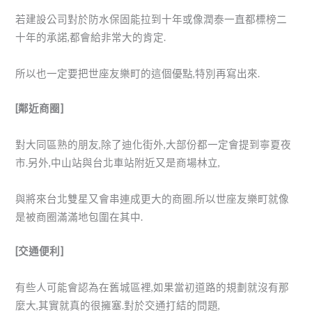
若建設公司對於防水保固能拉到十年或像潤泰一直都標榜二
十年的承諾,都會給非常大的肯定.
所以也一定要把世座友樂町的這個優點,特別再寫出來.
[鄰近商圈]
對大同區熟的朋友,除了迪化街外,大部份都一定會提到寧夏夜
市.另外,中山站與台北車站附近又是商場林立,
與將來台北雙星又會串連成更大的商圈.所以世座友樂町就像
是被商圈滿滿地包圍在其中.
[交通便利]
有些人可能會認為在舊城區裡,如果當初道路的規劃就沒有那
麼大,其實就真的很擁塞.對於交通打結的問題,